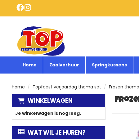
Home
Zaalverhuur
Springkussens
Home
Topfeest verjaardag thema set
Frozen them
WINKELWAGEN
Froze
Je winkelwagen is nog leeg.
WAT WIL JE HUREN?