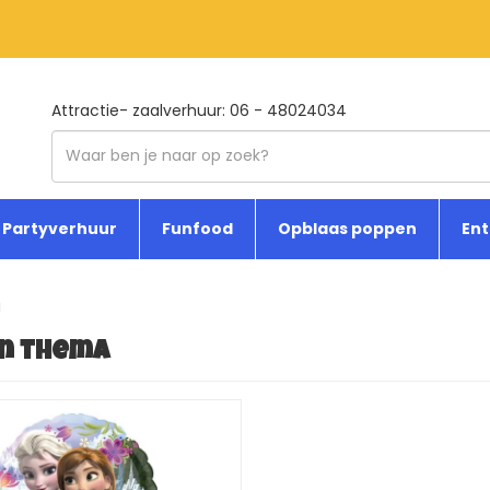
Attractie- zaalverhuur: 06 - 48024034
Partyverhuur
Funfood
Opblaas poppen
En
a
n thema