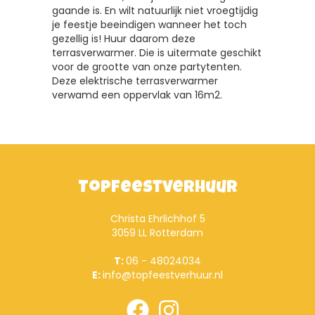
gaande is. En wilt natuurlijk niet vroegtijdig
je feestje beeindigen wanneer het toch
gezellig is! Huur daarom deze
terrasverwarmer. Die is uitermate geschikt
voor de grootte van onze partytenten.
Deze elektrische terrasverwarmer
verwamd een oppervlak van 16m2.
Topfeestverhuur
Christa Ehrlichhof 5
3059 LL Rotterdam
T:
06 - 48024034
E:
info@topfeestverhuur.nl