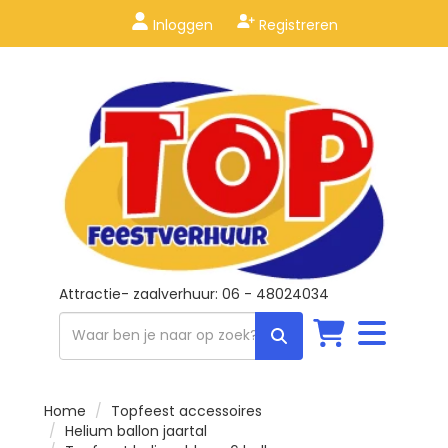
Inloggen
Registreren
Attractie- zaalverhuur: 06 - 48024034
Toggle
navigation
Home
Topfeest accessoires
Helium ballon jaartal