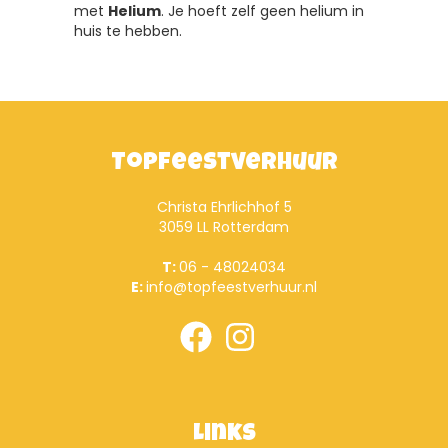
met
Helium
. Je hoeft zelf geen helium in
huis te hebben.
Topfeestverhuur
Christa Ehrlichhof 5
3059 LL Rotterdam
T:
06 - 48024034
E:
info@topfeestverhuur.nl
Links