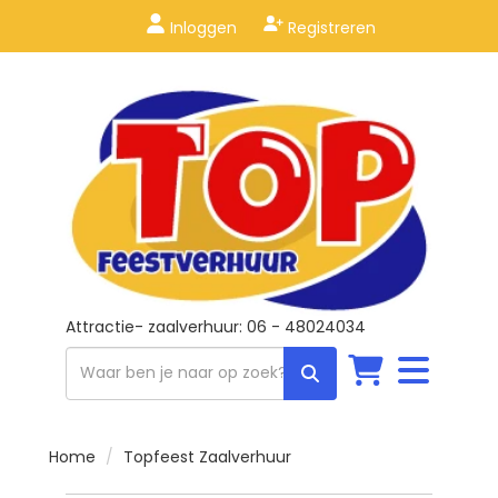
Inloggen
Registreren
Attractie- zaalverhuur: 06 - 48024034
Toggle
navigation
Home
Topfeest Zaalverhuur