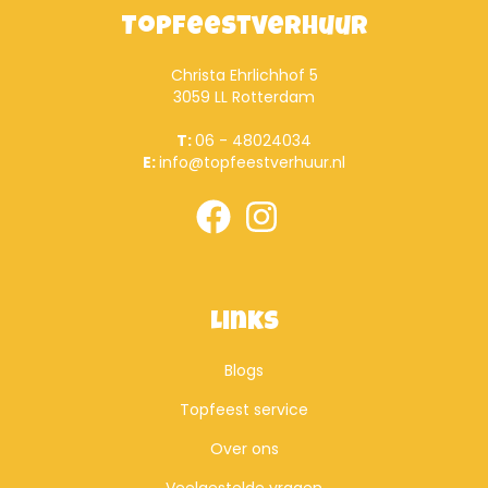
Topfeestverhuur
Christa Ehrlichhof 5
3059 LL Rotterdam
T:
06 - 48024034
E:
info@topfeestverhuur.nl
Links
Blogs
Topfeest service
Over ons
Veelgestelde vragen